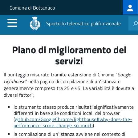
Log
Salta al contenuto principale
Skip to site navigation
Comune di Bottanuco
me
Sportello telematico polifunzionale
Piano di miglioramento dei
servizi
Il punteggio misurato tramite estensione di Chrome “
Google
Lighthouse
” nella pagina di compilazione di un’istanza è
generalmente compreso tra 25 e 45. La variabilità è dovuta a
diversi fattori:
lo strumento stesso produce risultati significativamente
differenti in base alle condizioni locali del browser
(
github.com/GoogleChrome/lighthouse#why-does-the-
performance-score-change-so-much
)
la compilazione di un’istanza avviene nel contesto di