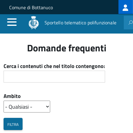
Log
Salta al contenuto principale
Skip to site navigation
Comune di Bottanuco
me
Sportello telematico polifunzionale
Domande frequenti
Cerca i contenuti che nel titolo contengono:
Ambito