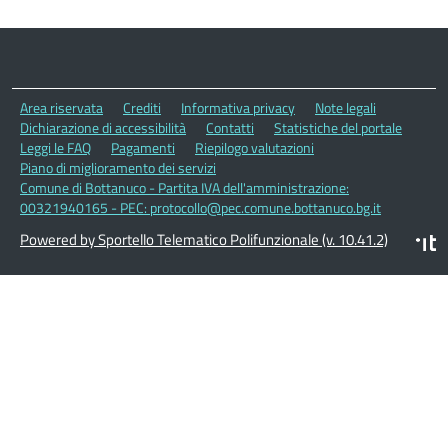
Area riservata
Crediti
Informativa privacy
Note legali
Dichiarazione di accessibilità
Contatti
Statistiche del portale
Leggi le FAQ
Pagamenti
Riepilogo valutazioni
Piano di miglioramento dei servizi
Comune di Bottanuco - Partita IVA dell'amministrazione:
00321940165 - PEC: protocollo@pec.comune.bottanuco.bg.it
Powered by Sportello Telematico Polifunzionale (v. 10.41.2)