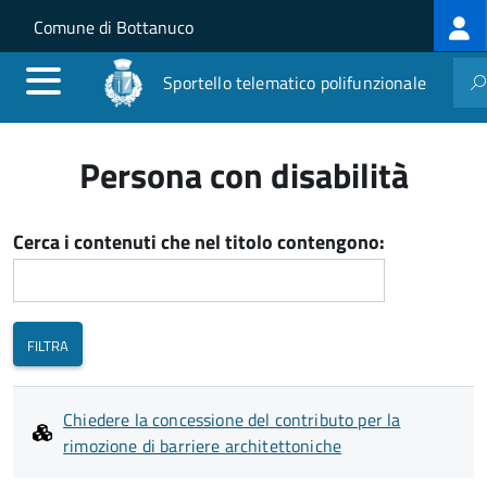
Log
Salta al contenuto principale
Skip to site navigation
Comune di Bottanuco
me
Sportello telematico polifunzionale
Persona con disabilità
Cerca i contenuti che nel titolo contengono:
Chiedere la concessione del contributo per la
rimozione di barriere architettoniche