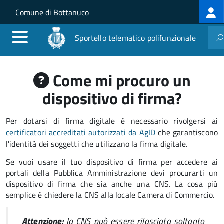
Log
Salta al contenuto principale
Skip to site navigation
Comune di Bottanuco
me
Sportello telematico polifunzionale
Come mi procuro un
dispositivo di firma?
Per dotarsi di firma digitale è necessario rivolgersi ai
certificatori accreditati autorizzati da AgID
che garantiscono
l'identità dei soggetti che utilizzano la firma digitale.
Se vuoi usare il tuo dispositivo di firma per accedere ai
portali della Pubblica Amministrazione devi procurarti un
dispositivo di firma che sia anche una CNS. La cosa più
semplice è chiedere la CNS alla locale Camera di Commercio.
Attenzione:
la CNS può essere rilasciata soltanto